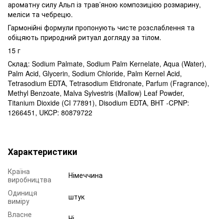
ароматну силу Альп із трав’яною композицією розмарину,
меліси та чебрецю.
Гармонійні формули пропонують чисте розслаблення та
обіцяють природний ритуал догляду за тілом.
15 г
Склад: Sodium Palmate, Sodium Palm Kernelate, Aqua (Water),
Palm Acid, Glycerin, Sodium Chloride, Palm Kernel Acid,
Tetrasodium EDTA, Tetrasodium Etidronate, Parfum (Fragrance),
Methyl Benzoate, Malva Sylvestris (Mallow) Leaf Powder,
Titanium Dioxide (CI 77891), Disodium EDTA, BHT -CPNP:
1266451, UKCP: 80879722
Характеристики
Країна
Німеччина
виробництва
Одиниця
штук
виміру
Власне
Ні