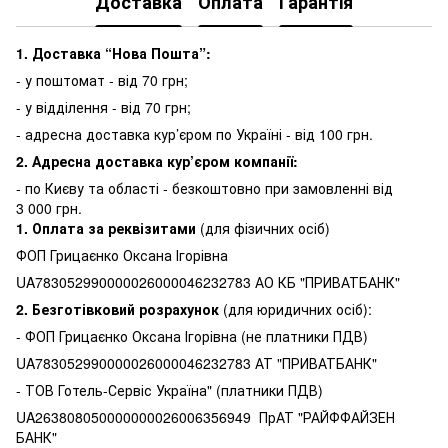
Доставка
Оплата
Гарантія
1. Доставка “Нова Пошта”:
- у поштомат - від 70 грн;
- у відділення - від 70 грн;
- адресна доставка кур’єром по Україні - від 100 грн.
2. Адресна доставка кур’єром компанії:
-
по Києву та області - безкоштовно при замовленні від
3 000 грн.
1.
Оплата за реквізитами
(для фізичних осіб)
ФОП Грицаєнко Оксана Ігорівна
UA783052990000026000046232783 АО КБ "ПРИВАТБАНК"
2. Безготівковий розрахунок
(для юридичних осіб):
- ФОП Грицаєнко Оксана Ігорівна (не платники ПДВ)
UA783052990000026000046232783 АТ "ПРИВАТБАНК"
- ТОВ Готель-Сервіс Україна" (платники ПДВ)
UA263808050000000026006356949 ПрАТ "РАЙФФАЙЗЕН
БАНК"