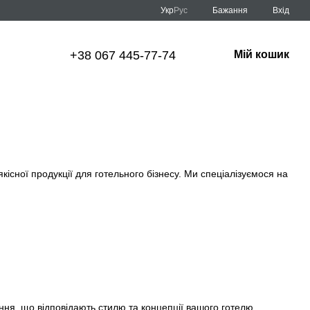
Укр
Рус
Бажання
Вхід
+38 067 445-77-74
Мій кошик
кісної продукції для готельного бізнесу. Ми спеціалізуємося на
ння, що відповідають стилю та концепції вашого готелю,