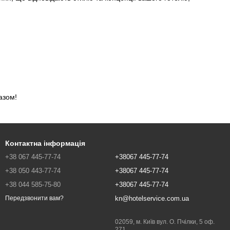
азом!
Контактна інформація
+38 067 445-77-74
+38067 445-77-74
+38 050 443-77-74
+38067 445-77-74
+38 044 585-75-80
+38067 445-77-74
kn@hotelservice.com.ua
Передзвонити вам?
02059, м. Київ вул. О. Пчілки, 5 оф.
271