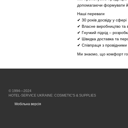
допомагаючи формувати йо
Наші переваги
✔ 30 років досвіду у сфер
✔ Власне виробництво та в
✔ Гнучкий підхід – розроб
✔ Швидка доставка та пер
✔ Співпраця з провідними
Ми знаємо, що комфорт гос
© 1994—2024
HOTEL-SERVICE UKRAINE: COSMETIC'S & SUPPLIES
Мобільна версія