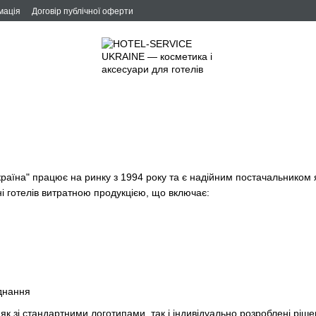
мація
Договір публічної оферти
раїна" працює на ринку з 1994 року та є надійним постачальником я
 готелів витратною продукцією, що включає:
аднання
к зі стандартними логотипами, так і індивідуально розроблені ріше