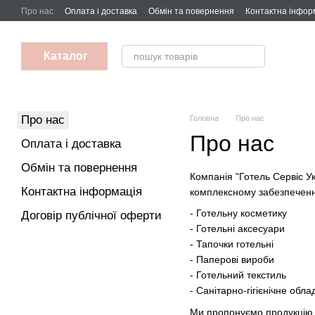
Перейти до основного контенту
Про нас
Оплата і доставка
Обмін та повернення
Контактна інфор
Каталог
Про нас
Головна
Про нас
Про нас
Оплата і доставка
Обмін та повернення
Компанія "Готель Сервіс Ук
Контактна інформація
комплексному забезпеченні
- Готельну косметику
Договір публічної оферти
- Готельні аксесуари
- Тапочки готельні
- Паперові вироби
- Готельний текстиль
- Санітарно-гігієнічне обл
Ми пропонуємо продукцію я