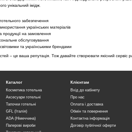
го унікальний імідж.
і готельного забезпечення
икористання українських матеріалів
ка продукції на замовлення
сональне обслуговування
 світовими та українськими брендами
тей – це ваша репутація. Тож давайте створювати якісний сервіс р
Каталог
Клієнтам
Косметика готельна
Вхід до кабінету
Аксесуари готельні
Про нас
Тапочки готельні
Оплата і доставка
GFL (Італія)
Обмін та повернення
ADA (Німеччина)
Контактна інформація
Паперові вироби
Договір публічної оферти