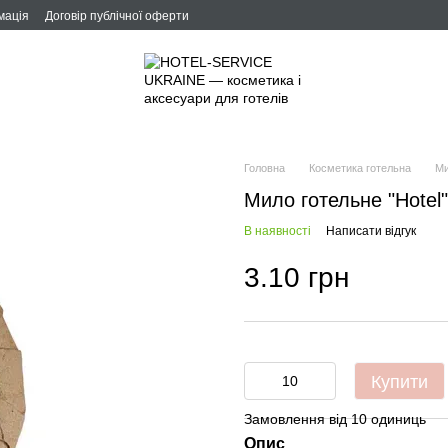
мація
Договір публічної оферти
Головна
Косметика готельна
Ми
Мило готельне "Hotel"
В наявності
Написати відгук
3.10 грн
Купити
Замовлення від 10 одиниць
Опис