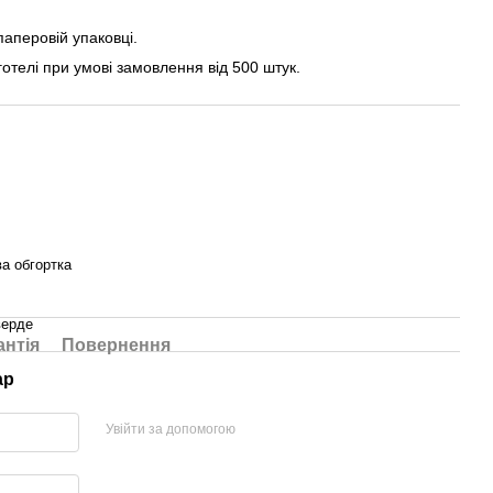
паперовій упаковці.
телі при умові замовлення від 500 штук.
а обгортка
верде
антія
Повернення
ар
Увійти за допомогою