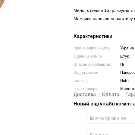
Мило готельне 15 гр. кругле в 
Можливо нанесення логотипу го
Характеристики
Країна виробництва
Україна
Одиниця виміру
штук
Власне виробництво
Ні
Вид упаковки
Паперов
Колекція
Hotel
Група товару
Мило т
Доставка
Оплата
Гар
Новий відгук або комент