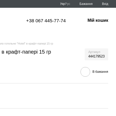
Укр
Рус
Бажання
Вхід
+38 067 445-77-74
Мій кошик
ло готельне "Hotel" в крафт-папері 15 гр
 в крафт-папері 15 гр
Артикул
444179523
В бажання