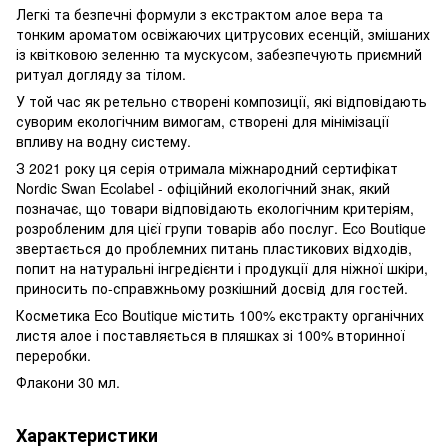
Легкі та безпечні формули з екстрактом алое вера та
тонким ароматом освіжаючих цитрусових есенцій, змішаних
із квітковою зеленню та мускусом, забезпечують приємний
ритуал догляду за тілом.
У той час як ретельно створені композиції, які відповідають
суворим екологічним вимогам, створені для мінімізації
впливу на водну систему.
З 2021 року ця серія отримала міжнародний сертифікат
Nordic Swan Ecolabel - офіційний екологічний знак, який
позначає, що товари відповідають екологічним критеріям,
розробленим для цієї групи товарів або послуг. Eco Boutique
звертається до проблемних питань пластикових відходів,
попит на натуральні інгредієнти і продукції для ніжної шкіри,
приносить по-справжньому розкішний досвід для гостей.
Косметика Eco Boutique містить 100% екстракту органічних
листя алое і поставляється в пляшках зі 100% вторинної
переробки.
Флакони 30 мл.
Характеристики