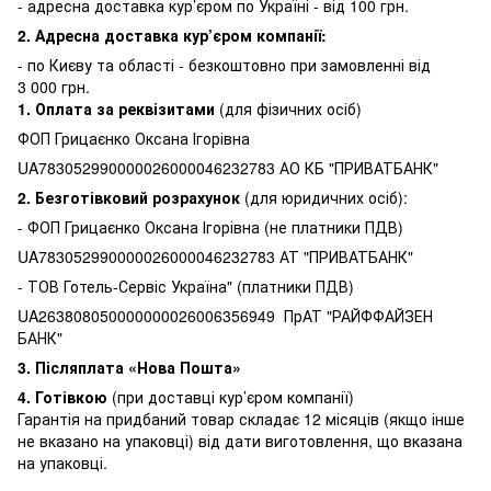
- адресна доставка кур’єром по Україні - від 100 грн.
2. Адресна доставка кур’єром компанії:
-
по Києву та області - безкоштовно при замовленні від
3 000 грн.
1.
Оплата за реквізитами
(для фізичних осіб)
ФОП Грицаєнко Оксана Ігорівна
UA783052990000026000046232783 АО КБ "ПРИВАТБАНК"
2. Безготівковий розрахунок
(для юридичних осіб):
- ФОП Грицаєнко Оксана Ігорівна (не платники ПДВ)
UA783052990000026000046232783 АТ "ПРИВАТБАНК"
- ТОВ Готель-Сервіс Україна" (платники ПДВ)
UA263808050000000026006356949 ПрАТ "РАЙФФАЙЗЕН
БАНК"
3.
Післяплата «Нова Пошта»
4. Готівкою
(при доставці кур’єром компанії)
Гарантія на придбаний товар складає 12 місяців (якщо інше
не вказано на упаковці) від дати виготовлення, що вказана
на упаковці.