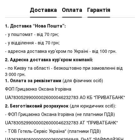
Доставка
Оплата
Гарантія
1. Доставка “Нова Пошта”:
- у поштомат - від 70 грн;
- у відділення - від 70 грн;
- адресна доставка кур’єром по Україні - від 100 грн.
2. Адресна доставка кур’єром компанії:
-
по Києву та області - безкоштовно при замовленні від
3 000 грн.
1.
Оплата за реквізитами
(для фізичних осіб)
ФОП Грицаєнко Оксана Ігорівна
UA783052990000026000046232783 АО КБ "ПРИВАТБАНК"
2. Безготівковий розрахунок
(для юридичних осіб):
- ФОП Грицаєнко Оксана Ігорівна (не платники ПДВ)
UA783052990000026000046232783 АТ "ПРИВАТБАНК"
- ТОВ Готель-Сервіс Україна" (платники ПДВ)
UA263808050000000026006356949 ПрАТ "РАЙФФАЙЗЕН