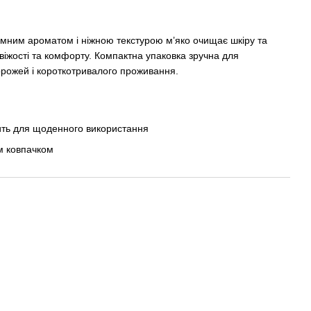
мним ароматом і ніжною текстурою м’яко очищає шкіру та
віжості та комфорту. Компактна упаковка зручна для
орожей і короткотривалого проживання.
ить для щоденного використання
м ковпачком