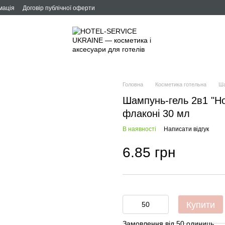
мація
Договір публічної оферти
Головна
Косметика готельна
Ша
Шампунь-гель 2в1 "Hot
флаконі 30 мл
В наявності
Написати відгук
6.85 грн
Купити
Замовлення від 50 одиниць