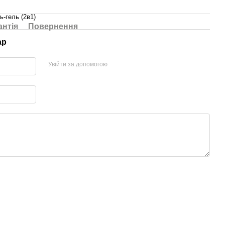
-гель (2в1)
антія
Повернення
ар
Увійти за допомогою