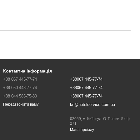
Контактна інформація
+38 067 445-77-74
+38067 445-77-74
+38 050 443-77-74
+38067 445-77-74
+38 044 585-75-80
+38067 445-77-74
kn@hotelservice.com.ua
Передзвонити вам?
02059, м. Київ вул. О. Пчілки, 5 оф.
271
Мапа проїзду