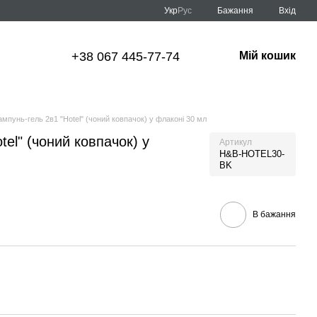
Укр
Рус
Бажання
Вхід
+38 067 445-77-74
Мій кошик
мпунь-гель 2в1 "Hotel" (чоний ковпачок) у флаконі 30 мл
el" (чоний ковпачок) у
Артикул
H&B-HOTEL30-
BK
В бажання