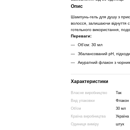
Опис
Шампунь-гель для душу з приє
волосся, залишаючи відчуття с
готельного використання, под
Переваги:
Об’єм: 30 мл
Збалансований pH, підход
Акуратний флакон з чорни
Характеристики
Власне виробництво
Так
Вид упаковки
Флакон
Об'єм
30 мл
Країна виробництва
Україна
Одиниця виміру
штук