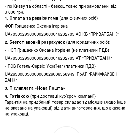
-
по Києву та області - безкоштовно при замовленні від
3 000 грн.
1.
Оплата за реквізитами
(для фізичних осіб)
ФОП Грицаєнко Оксана Ігорівна
UA783052990000026000046232783 АО КБ "ПРИВАТБАНК"
2. Безготівковий розрахунок
(для юридичних осіб):
- ФОП Грицаєнко Оксана Ігорівна (не платники ПДВ)
UA783052990000026000046232783 АТ "ПРИВАТБАНК"
- ТОВ Готель-Сервіс Україна" (платники ПДВ)
UA263808050000000026006356949 ПрАТ "РАЙФФАЙЗЕН
БАНК"
3.
Післяплата «Нова Пошта»
4. Готівкою
(при доставці кур’єром компанії)
Гарантія на придбаний товар складає 12 місяців (якщо інше
не вказано на упаковці) від дати виготовлення, що вказана
на упаковці.