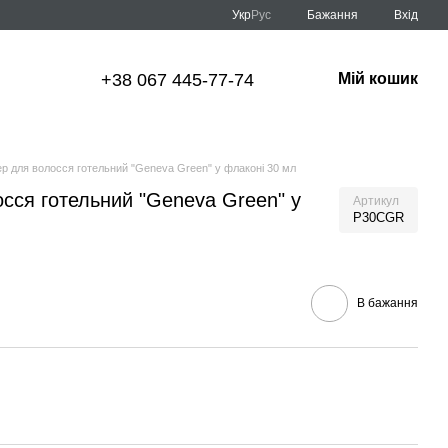
Укр
Рус
Бажання
Вхід
+38 067 445-77-74
Мій кошик
ер для волосся готельний "Geneva Green" у флаконі 30 мл
сся готельний "Geneva Green" у
Артикул
P30CGR
В бажання