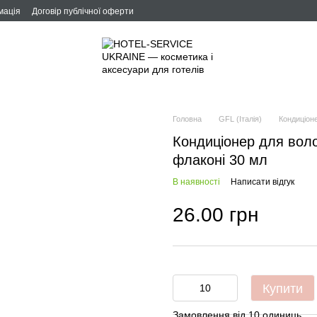
мація
Договір публічної оферти
Головна
GFL (Італія)
Кондиціон
Кондиціонер для воло
флаконі 30 мл
В наявності
Написати відгук
26.00 грн
Купити
Замовлення від 10 одиниць