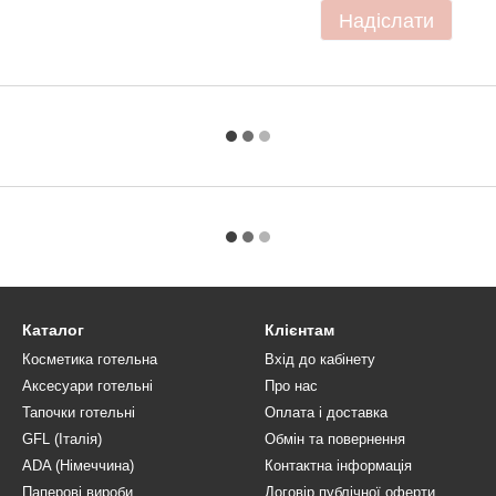
Надіслати
Каталог
Клієнтам
Косметика готельна
Вхід до кабінету
Аксесуари готельні
Про нас
Тапочки готельні
Оплата і доставка
GFL (Італія)
Обмін та повернення
ADA (Німеччина)
Контактна інформація
Паперові вироби
Договір публічної оферти