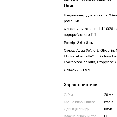
Опис
Кондиціонер для волосся "Gen
ромашки.
Флакони виготовлені зі 100% п
переробленого ПП.
Розмір: 2,6 х 8 см
Склад: Aqua (Water), Glycerin, 
PPG-25-Laureth-25, Sodium Benz
Hydrolyzed Keratin, Propylene G
Флакони 30 мл.
Характеристики
Об'єм
30 мл
Країна виробництва
Італія
Одиниця виміру
штук
Власне виробництво
Ні