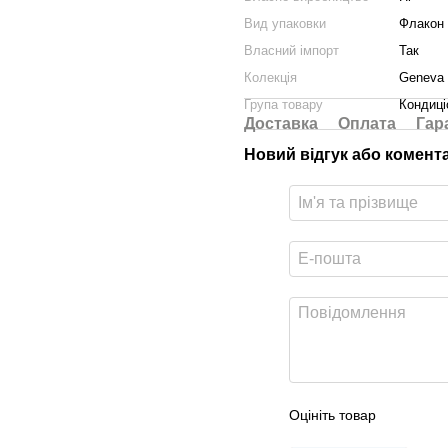
Вид упаковки
Флакон
Власний імпорт
Так
Колекція
Geneva 
Група товару
Кондиці
Доставка
Оплата
Гар
Новий відгук або комент
Оцініть товар