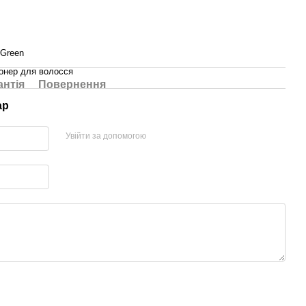
Green
онер для волосся
антія
Повернення
ар
Увійти за допомогою