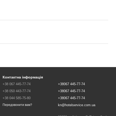
Контактна інформація
+38 067 445-77-74
+38067 445-77-74
+38 050 443-77-74
+38067 445-77-74
+38 044 585-75-80
+38067 445-77-74
kn@hotelservice.com.ua
Передзвонити вам?