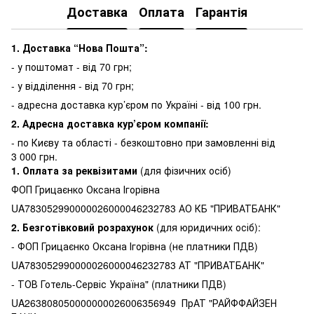
Доставка
Оплата
Гарантія
1. Доставка “Нова Пошта”:
- у поштомат - від 70 грн;
- у відділення - від 70 грн;
- адресна доставка кур’єром по Україні - від 100 грн.
2. Адресна доставка кур’єром компанії:
-
по Києву та області - безкоштовно при замовленні від
3 000 грн.
1.
Оплата за реквізитами
(для фізичних осіб)
ФОП Грицаєнко Оксана Ігорівна
UA783052990000026000046232783 АО КБ "ПРИВАТБАНК"
2. Безготівковий розрахунок
(для юридичних осіб):
- ФОП Грицаєнко Оксана Ігорівна (не платники ПДВ)
UA783052990000026000046232783 АТ "ПРИВАТБАНК"
- ТОВ Готель-Сервіс Україна" (платники ПДВ)
UA263808050000000026006356949 ПрАТ "РАЙФФАЙЗЕН