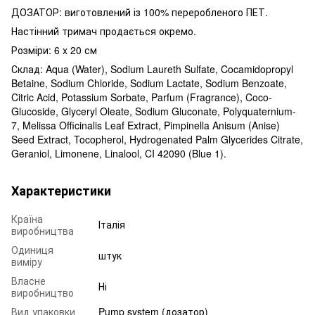
ДОЗАТОР: виготовлений із 100% переробленого ПЕТ.
Настінний тримач продається окремо.
Розміри:
6 x 20
см
Склад:
Aqua (Water), Sodium Laureth Sulfate, Cocamidopropyl
Betaine, Sodium Chloride, Sodium Lactate, Sodium Benzoate,
Citric Acid, Potassium Sorbate, Parfum (Fragrance), Coco-
Glucoside, Glyceryl Oleate, Sodium Gluconate, Polyquaternium-
7, Melissa Officinalis Leaf Extract, Pimpinella Anisum (Anise)
Seed Extract, Tocopherol, Hydrogenated Palm Glycerides Citrate,
Geraniol, Limonene, Linalool, CI 42090 (Blue 1).
Характеристики
Країна
Італія
виробництва
Одиниця
штук
виміру
Власне
Ні
виробництво
Вид упаковки
Pump system (дозатор)