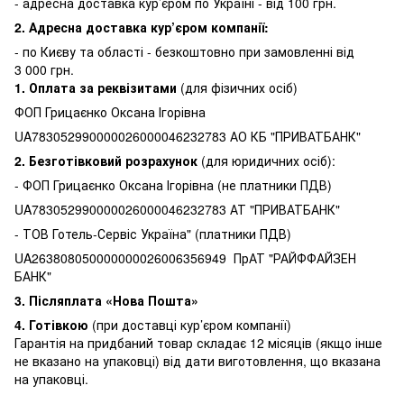
- адресна доставка кур’єром по Україні - від 100 грн.
2. Адресна доставка кур’єром компанії:
-
по Києву та області - безкоштовно при замовленні від
3 000 грн.
1.
Оплата за реквізитами
(для фізичних осіб)
ФОП Грицаєнко Оксана Ігорівна
UA783052990000026000046232783 АО КБ "ПРИВАТБАНК"
2. Безготівковий розрахунок
(для юридичних осіб):
- ФОП Грицаєнко Оксана Ігорівна (не платники ПДВ)
UA783052990000026000046232783 АТ "ПРИВАТБАНК"
- ТОВ Готель-Сервіс Україна" (платники ПДВ)
UA263808050000000026006356949 ПрАТ "РАЙФФАЙЗЕН
БАНК"
3.
Післяплата «Нова Пошта»
4. Готівкою
(при доставці кур’єром компанії)
Гарантія на придбаний товар складає 12 місяців (якщо інше
не вказано на упаковці) від дати виготовлення, що вказана
на упаковці.