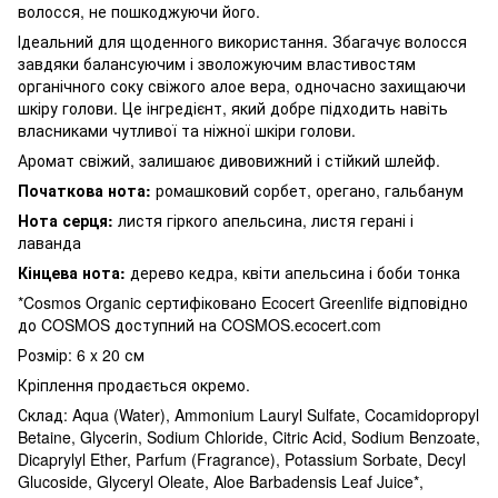
волосся, не пошкоджуючи його.
Ідеальний для щоденного використання. Збагачує волосся
завдяки балансуючим і зволожуючим властивостям
органічного соку свіжого алое вера, одночасно захищаючи
шкіру голови. Це інгредієнт, який добре підходить навіть
власниками чутливої ​​та ніжної шкіри голови.
Аромат свіжий, залишаює дивовижний і стійкий шлейф.
Початкова нота:
ромашковий сорбет, орегано, гальбанум
Нота серця:
листя гіркого апельсина, листя герані і
лаванда
Кінцева нота:
дерево кедра, квіти апельсина і боби тонка
*Cosmos Organic сертифіковано Ecocert Greenlife відповідно
до COSMOS доступний на COSMOS.ecocert.com
Розмір:
6 x 20
см
Кріплення продається окремо.
Склад:
Aqua (Water), Ammonium Lauryl Sulfate, Cocamidopropyl
Betaine, Glycerin, Sodium Chloride, Citric Acid, Sodium Benzoate,
Dicaprylyl Ether, Parfum (Fragrance), Potassium Sorbate, Decyl
Glucoside, Glyceryl Oleate, Aloe Barbadensis Leaf Juice*,