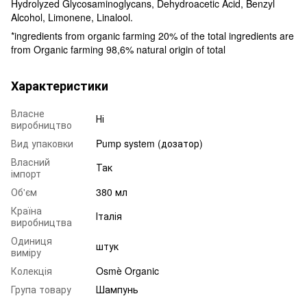
Hydrolyzed Glycosaminoglycans, Dehydroacetic Acid, Benzyl
Alcohol, Limonene, Linalool.
*ingredients from organic farming 20% of the total ingredients are
from Organic farming 98,6% natural origin of total
Характеристики
Власне
Ні
виробництво
Вид упаковки
Pump system (дозатор)
Власний
Так
імпорт
Об'єм
380 мл
Країна
Італія
виробництва
Одиниця
штук
виміру
Колекція
Osmè Organic
Група товару
Шампунь