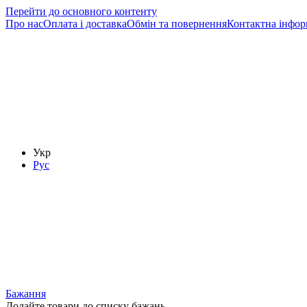
Перейти до основного контенту
Про нас
Оплата і доставка
Обмін та повернення
Контактна інфор
Укр
Рус
Бажання
Додайте товари до списку бажань