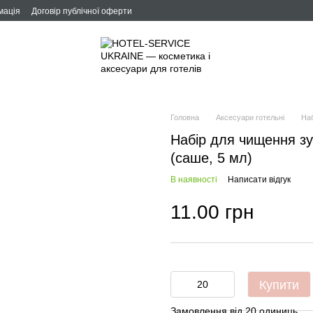
мація
Договір публічної оферти
Головна
Аксесуари готельні
Наб
Набір для чищення зуб
(саше, 5 мл)
В наявності
Написати відгук
11.00 грн
Купити
Замовлення від 20 одиниць