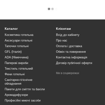
Каталог
Клієнтам
Косметика готельна
Вхід до кабінету
Аксесуари готельні
Про нас
Тапочки готельні
Оплата і доставка
GFL (Італія)
Обмін та повернення
ADA (Німеччина)
Контактна інформація
Паперові вироби
Договір публічної оферти
Текстиль готельний
Ми в соцмережах
Фени готельні
Санітарно-гігієнічне
обладнання
Пакети для сміття та бахіли
Аромадифузори
Професійні миючі засоби