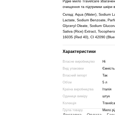
Рідке мило Travelcare збагаче
очищення та підтримки шкіри 
Склад: Aqua (Water), Sodium La
Lactate, Sodium Benzoate, Parfu
Glyceryl Oleate, Sodium Glucona
Sativa (Rice) Extract, Tocophero
16035 (Red 40), CI 42090 (Blue
Характеристики
Власне виробництво
Ні
Вид упаковки
Ємність
Власний імпорт
Так
Об'єм
5 л
Країна виробництва
Італія
Одиниця виміру
штук
Колекція
Travelca
Група товару
Мило рі
Доставка
Оплата
Гар