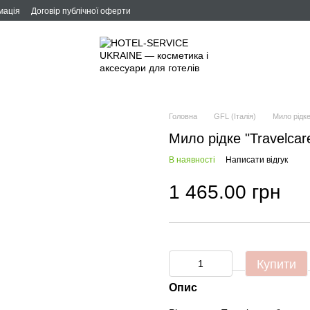
мація
Договір публічної оферти
Головна
GFL (Італія)
Мило рідке
Мило рідке "Travelcare
В наявності
Написати відгук
1 465.00 грн
Купити
Опис