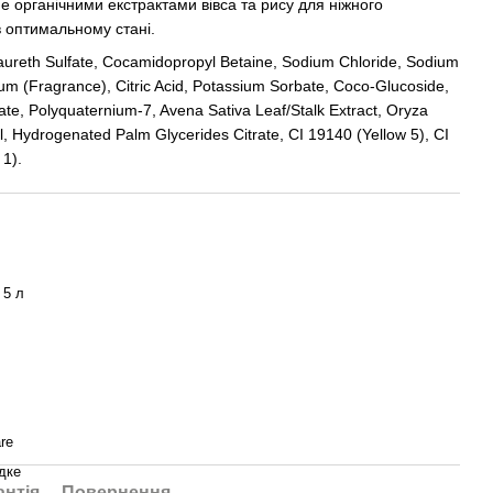
не органічними екстрактами вівса та рису для ніжного
в оптимальному стані.
ureth Sulfate, Cocamidopropyl Betaine, Sodium Chloride, Sodium
m (Fragrance), Citric Acid, Potassium Sorbate, Coco-Glucoside,
te, Polyquaternium-7, Avena Sativa Leaf/Stalk Extract, Oryza
l, Hydrogenated Palm Glycerides Citrate, CI 19140 (Yellow 5), CI
 1).
 5 л
re
дке
антія
Повернення