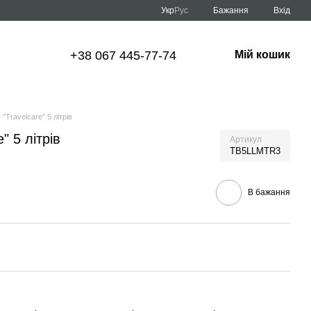
Укр
Рус
Бажання
Вхід
+38 067 445-77-74
Мій кошик
 "Travelcare" 5 літрів
" 5 літрів
Артикул
TB5LLMTR3
В бажання