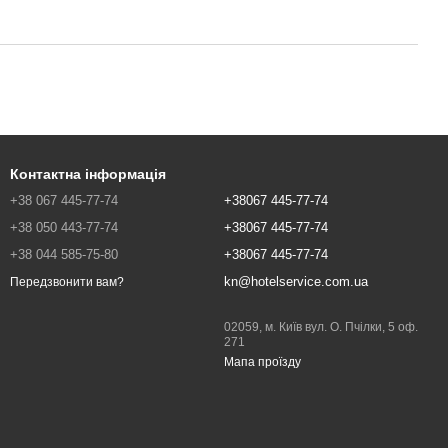
Контактна інформація
+38 067 445-77-74
+38067 445-77-74
+38 050 443-77-74
+38067 445-77-74
+38 044 585-75-80
+38067 445-77-74
kn@hotelservice.com.ua
Передзвонити вам?
02059, м. Київ вул. О. Пчілки, 5 оф.
271
Мапа проїзду