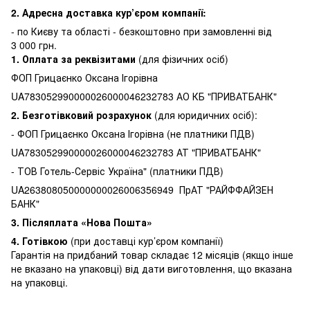
2. Адресна доставка кур’єром компанії:
-
по Києву та області - безкоштовно при замовленні від
3 000 грн.
1.
Оплата за реквізитами
(для фізичних осіб)
ФОП Грицаєнко Оксана Ігорівна
UA783052990000026000046232783 АО КБ "ПРИВАТБАНК"
2. Безготівковий розрахунок
(для юридичних осіб):
- ФОП Грицаєнко Оксана Ігорівна (не платники ПДВ)
UA783052990000026000046232783 АТ "ПРИВАТБАНК"
- ТОВ Готель-Сервіс Україна" (платники ПДВ)
UA263808050000000026006356949 ПрАТ "РАЙФФАЙЗЕН
БАНК"
3.
Післяплата «Нова Пошта»
4. Готівкою
(при доставці кур’єром компанії)
Гарантія на придбаний товар складає 12 місяців (якщо інше
не вказано на упаковці) від дати виготовлення, що вказана
на упаковці.