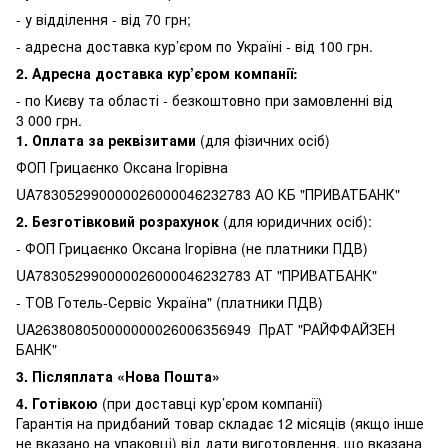
- у відділення - від 70 грн;
- адресна доставка кур’єром по Україні - від 100 грн.
2. Адресна доставка кур’єром компанії:
-
по Києву та області - безкоштовно при замовленні від
3 000 грн.
1.
Оплата за реквізитами
(для фізичних осіб)
ФОП Грицаєнко Оксана Ігорівна
UA783052990000026000046232783 АО КБ "ПРИВАТБАНК"
2. Безготівковий розрахунок
(для юридичних осіб):
- ФОП Грицаєнко Оксана Ігорівна (не платники ПДВ)
UA783052990000026000046232783 АТ "ПРИВАТБАНК"
- ТОВ Готель-Сервіс Україна" (платники ПДВ)
UA263808050000000026006356949 ПрАТ "РАЙФФАЙЗЕН
БАНК"
3.
Післяплата «Нова Пошта»
4. Готівкою
(при доставці кур’єром компанії)
Гарантія на придбаний товар складає 12 місяців (якщо інше
не вказано на упаковці) від дати виготовлення, що вказана