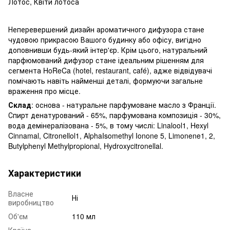
Лотос
,
Квіти лотоса
Неперевершений дизайн ароматичного дифузора стане
чудовою прикрасою Вашого будинку або офісу, вигідно
доповнивши будь-який інтер'єр. Крім цього, натуральний
парфюмований дифузор стане ідеальним рішенням для
сегмента HoReCa (hotel, restaurant, café), адже відвідувачі
помічають навіть найменші деталі, формуючи загальне
враження про місце.
Склад
: основа - натуральне парфумоване масло з Франції.
Спирт денатурований - 65%, парфумована композиція - 30%,
вода демінералізована - 5%, в тому числі: Linalool1, Hexyl
Cinnamal, Citronellol1, AlphaIsomethyl Ionone 5, Limonene1, 2,
Butylphenyl Methylpropional, Hydroxycitronellal.
Характеристики
Власне
Ні
виробництво
Об'єм
110 мл
Країна