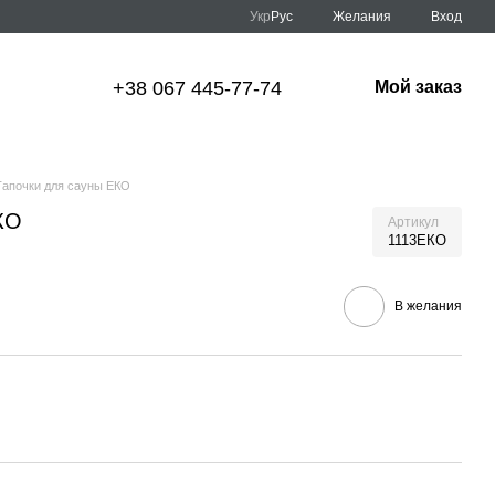
Укр
Рус
Желания
Вход
+38 067 445-77-74
Мой заказ
Тапочки для сауны ЕКО
КО
Артикул
1113ЕКО
В желания