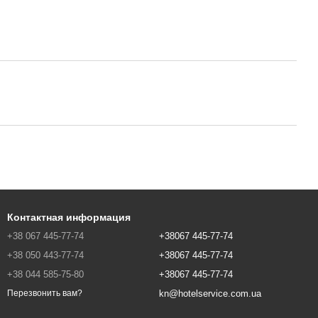
Контактная информация
+38 067 445-77-74
+38067 445-77-74
+38 050 443-77-74
+38067 445-77-74
+38 044 585-75-80
+38067 445-77-74
kn@hotelservice.com.ua
Перезвонить вам?