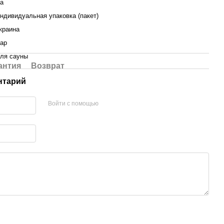
а
ндивидуальная упаковка (пакет)
краина
ар
ля сауны
антия
Возврат
нтарий
Войти с помощью