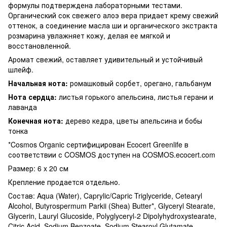
формулы подтверждена лабораторными тестами.
Органический сок свежего алоэ вера придает крему свежий
оттенок, а соединение масла ши и органического экстракта
розмарина увлажняет кожу, делая ее мягкой и
восстановленной.
Аромат свежий, оставляет удивительный и устойчивый
шлейф.
Начальная нота:
ромашковый сорбет, орегано, гальбанум
Нота сердца:
листья горького апельсина, листья герани и
лаванда
Конечная нота:
дерево кедра, цветы апельсина и бобы
тонка
*Cosmos Organic сертифицирован Ecocert Greenlife в
соответствии с COSMOS доступен на COSMOS.ecocert.com
Размер:
6 x 20
см
Крепление продается отдельно.
Состав:
Aqua (Water), Caprylic/Capric Triglyceride, Cetearyl
Alcohol, Butyrospermum Parkii (Shea) Butter*, Glyceryl Stearate,
Glycerin, Lauryl Glucoside, Polyglyceryl-2 Dipolyhydroxystearate,
Citric Acid, Sodium Benzoate, Sodium Stearoyl Glutamate,