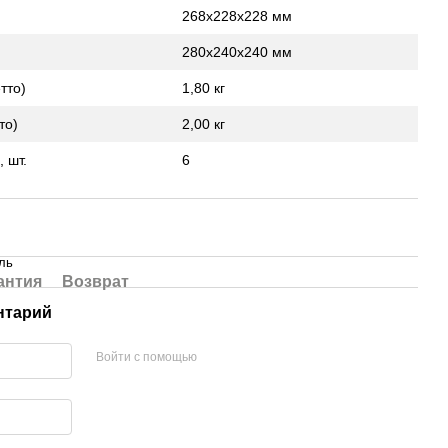
268х228х228 мм
280х240х240 мм
тто)
1,80 кг
то)
2,00 кг
 шт.
6
ль
антия
Возврат
нтарий
Войти с помощью