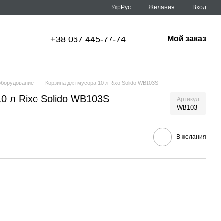
Укр
Рус
Желания
Вход
+38 067 445-77-74
Мой заказ
оборудование
Корзина для мусора 10 л Rixo Solido WB103S
0 л Rixo Solido WB103S
Артикул
WB103
В желания