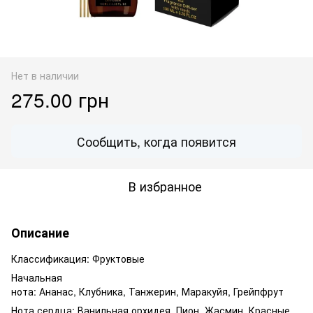
Нет в наличии
275.00 грн
Сообщить, когда появится
В избранное
Описание
Классификация:
Фруктовые
Начальная
нота:
Ананас
,
Клубника
,
Танжерин
,
Маракуйя
,
Грейпфрут
Нота сердца:
Ванильная орхидея
,
Пион
,
Жасмин
,
Красные