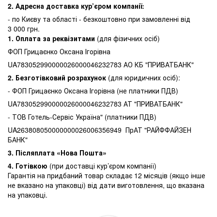
2. Адресна доставка кур’єром компанії:
-
по Києву та області - безкоштовно при замовленні від
3 000 грн.
1.
Оплата за реквізитами
(для фізичних осіб)
ФОП Грицаєнко Оксана Ігорівна
UA783052990000026000046232783 АО КБ "ПРИВАТБАНК"
2. Безготівковий розрахунок
(для юридичних осіб):
- ФОП Грицаєнко Оксана Ігорівна (не платники ПДВ)
UA783052990000026000046232783 АТ "ПРИВАТБАНК"
- ТОВ Готель-Сервіс Україна" (платники ПДВ)
UA263808050000000026006356949 ПрАТ "РАЙФФАЙЗЕН
БАНК"
3.
Післяплата «Нова Пошта»
4. Готівкою
(при доставці кур’єром компанії)
Гарантія на придбаний товар складає 12 місяців (якщо інше
не вказано на упаковці) від дати виготовлення, що вказана
на упаковці.